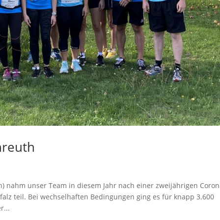
nreuth
en) nahm unser Team in diesem Jahr nach einer zweijährigen Coron
alz teil. Bei wechselhaften Bedingungen ging es für knapp 3.600
r...